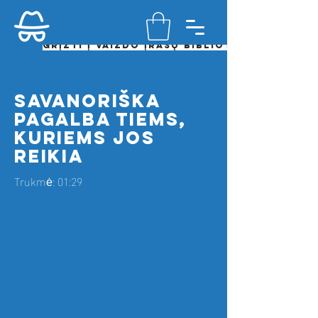
Grįžti į vaizdo įrašų biblioteką
savanoriška
pagalba tiems,
kuriems jos
reikia
Trukmė: 01:29