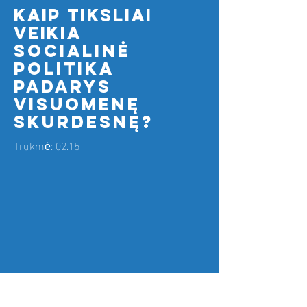
kaip tiksliai
veikia
socialinė
politika
padarys
visuomenę
skurdesnę?
Trukmė: 02.15
gerovės